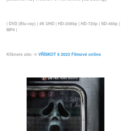
| DVD (Blu-ray) | 4K UHD | HD-2080p | HD-720p | SD-480p |
MP4 |
Kliknete zde: ➩
VŘÍSKOT 6 2023 Filmové online