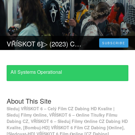
VŘÍSKOT 6]▷ (2023) Celý Film Online CZ a Zdarma dabing i Titulky
SUBSCRIBE
All Systems Operational
About This Site
Sleduj VŘÍSKOT 6 – Celý Film CZ Dabing HD Kvalite |
Sleduj Filmy 𝐎nline, VŘÍSKOT 6 – 𝐎nline Titulky Filmu
Dabing CZ, VŘÍSKOT 6 – Sleduj Filmy 𝐎nline CZ Dabing HD
Kvalite, [Bombuj-HD] VŘÍSKOT 6 Film CZ Dabing [𝐎nline],
[Sledovat-HD] VŘÍSKOT 6 Film 𝐎nline [CZ Dabing].